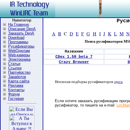
Навигатор
Руси
На Главную
Описание DenA
A
B
C
D
E
F
G
H
I
J
K
L
M
N
Заказать DenA
Download
Поиск русификаторов MS
Программы
Русификаторы
WebОделам
Название
Web-камеры
CDex 1.50 beta 7
Электроника
Crazy Browser
D
Статьи
Ссылки
Партнёрство
Заработок
Карта сайта
Неплохая подборка русификаторов
здесь
Реклама
Контакты
Форум
Гостевая
Если хотите заказать русификацию прогр
русификатор, то пишите на e-mail:
LircMa